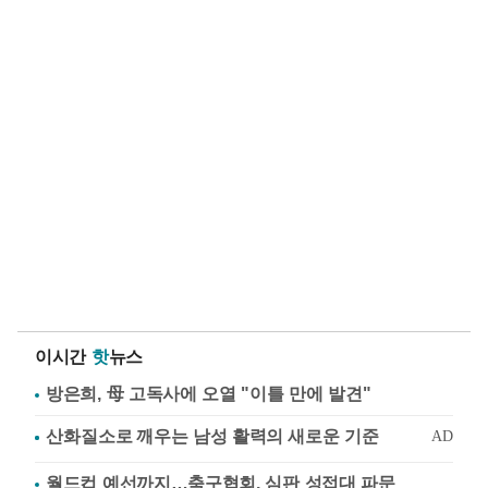
이시간
핫
뉴스
방은희, 母 고독사에 오열 "이틀 만에 발견"
월드컵 예선까지…축구협회, 심판 성접대 파문