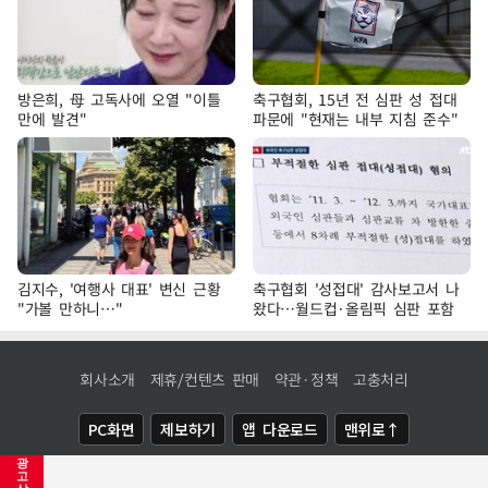
방은희, 母 고독사에 오열 "이틀
축구협회, 15년 전 심판 성 접대
만에 발견"
파문에 "현재는 내부 지침 준수"
김지수, '여행사 대표' 변신 근황
축구협회 '성접대' 감사보고서 나
"가볼 만하니…"
왔다…월드컵·올림픽 심판 포함
회사소개
제휴/컨텐츠 판매
약관·정책
고충처리
PC화면
제보하기
앱 다운로드
맨위로↑
광
COPYRIGHTⓒ
NEWSIS
ALL RIGHTS RESERVED.
고