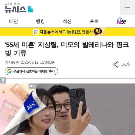
메인
랭킹
섹션
포토
'55세 미혼' 지상렬, 미모의 발레리나와 핑크
빛 기류
기사등록
2025/07/12 12:34:39
가
가
구글에서 선호하는 매체로 추가
X