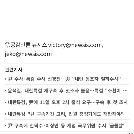
◎공감언론 뉴시스
victory@newsis.com
,
jeko@newsis.com
관련기사
尹 수사·특검 수사 신경전…與 "내란 동조자 철저수사" 野 "야당 탄압"
윤석열, 내란특검 재구속 후 첫조사 불응…특검 "소환이 원칙"
내란특검, 尹에 11일 오후 2시 출석 요구…구속 후 첫 조사
내란특검 "尹 구속기간 고려, 법원 휴정기에도 재판해야"
尹 구속에 한덕수·이상민 등 계엄 국무위원 수사 '급물살'