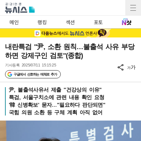
메인
랭킹
섹션
포토
내란특검 "尹, 소환 원칙…불출석 사유 부당
하면 강제구인 검토"(종합)
기사등록
2025/07/11 15:15:25
가
가
구글에서 선호하는 매체로 추가
尹, 불출석사유서 제출 "건강상의 이유"
특검, 서울구치소에 관련 내용 확인 요청
'韓 신병확보' 묻자…"필요하다 판단되면"
국힘 의원 소환 등 구체 계획 아직 없어