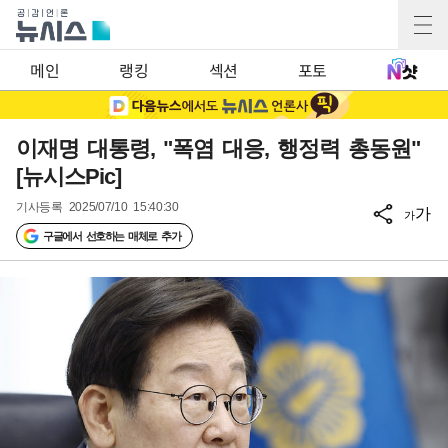
메인
랭킹
섹션
포토
이재명 대통령, "폭염 대응, 행정력 총동원"
[뉴시스Pic]
기사등록
2025/07/10 15:40:30
가
가
구글에서 선호하는 매체로 추가