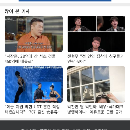
많이 본 기사
"서장훈, 28억에 산 서초 건물
전현무 "전 연인 집착에 친구들과
450억에 매물로"
연락 끊어"
"여군 지원 막힌 UDT 훈련 직접
박찬민 딸 박민하, 배우·국가대표
해봤습니다"…707 출신 女유튜버
병행하더니…여유로운 근황 공개
'완벽 소화'