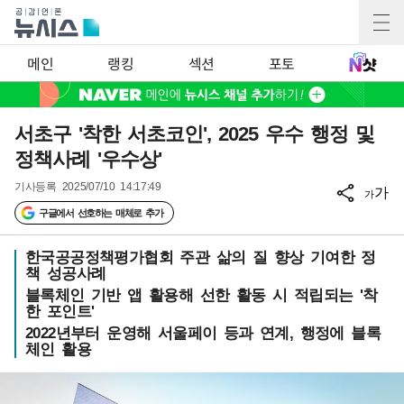
메인
랭킹
섹션
포토
서초구 '착한 서초코인', 2025 우수 행정 및
정책사례 '우수상'
기사등록
2025/07/10 14:17:49
가
가
구글에서 선호하는 매체로 추가
한국공공정책평가협회 주관 삶의 질 향상 기여한 정
책 성공사례
블록체인 기반 앱 활용해 선한 활동 시 적립되는 '착
한 포인트'
2022년부터 운영해 서울페이 등과 연계, 행정에 블록
체인 활용