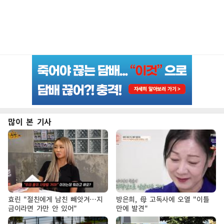
많이 본 기사
효린 "절친에게 남친 빼앗겨…지
방은희, 母 고독사에 오열 "이틀
금이라면 가만 안 있어"
만에 발견"