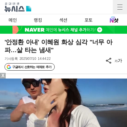
메인
랭킹
섹션
포토
'안정환 아내' 이혜원 화상 심각 "너무 아
파…살 타는 냄새"
기사등록
2025/07/10 14:44:22
가
가
구글에서 선호하는 매체로 추가
X