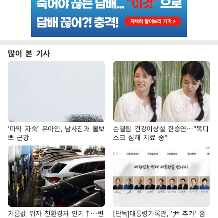
많이 본 기사
'마약 자숙' 유아인, 남사친과 볼뽀
손떨림 건강이상설 한승연…"목디
뽀 근황
스크 심해 치료 중"
기름값 뛰자 친환경차 인기↑…변
[단독]대통령기록관, '尹 추가' 홈