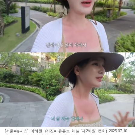
[서울=뉴시스] 이혜원. (사진= 유튜브 채널 '제2혜원' 캡처) 2025.07.10.