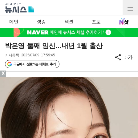
메인
랭킹
섹션
포토
박은영 둘째 임신…내년 1월 출산
기사등록
2025/07/09 17:59:45
가
가
구글에서 선호하는 매체로 추가
X