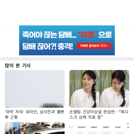
많이 본 기사
'마약 자숙' 유아인, 남사친과 볼뽀
손떨림 건강이상설 한승연…"목디
뽀 근황
스크 심해 치료 중"