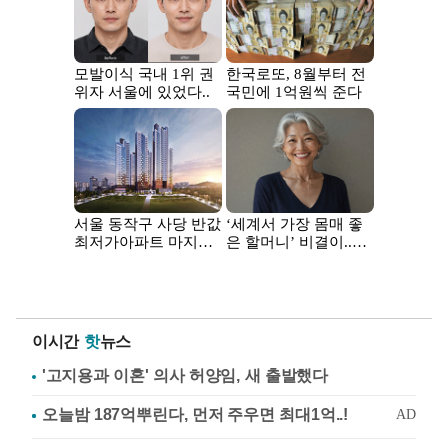
이시간
핫
뉴스
'고지용과 이혼' 의사 허양임, 새 출발했다