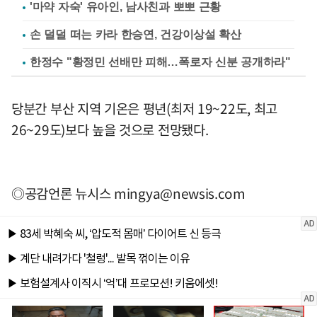
'마약 자숙' 유아인, 남사친과 뽀뽀 근황
손 덜덜 떠는 카라 한승연, 건강이상설 확산
한정수 "황정민 선배만 피해…폭로자 신분 공개하라"
당분간 부산 지역 기온은 평년(최저 19~22도, 최고
26~29도)보다 높을 것으로 전망됐다.
◎공감언론 뉴시스
mingya@newsis.com