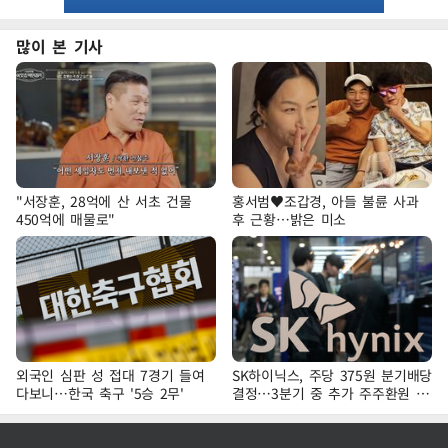
많이 본 기사
"서장훈, 28억에 산 서초 건물
홍서범♥조갑경, 아들 불륜 사과
450억에 매물로"
후 근황…밝은 미소
외국인 심판 성 접대 7경기 들여
SK하이닉스, 주당 375원 분기배당
다보니…한국 축구 '5승 2무'
결정…3분기 중 추가 주주환원 발
표