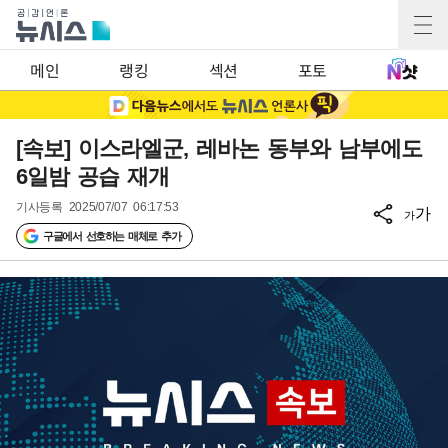
메인
랭킹
섹션
포토
[속보] 이스라엘군, 레바논 동부와 남부에도
6일밤 공습 재개
기사등록
2025/07/07 06:17:53
가
가
구글에서 선호하는 매체로 추가