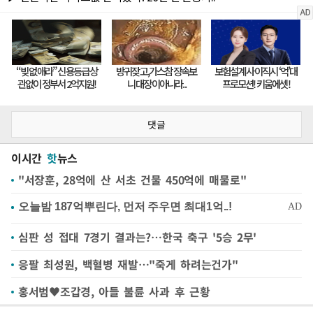
댓글
이시간
핫
뉴스
"서장훈, 28억에 산 서초 건물 450억에 매물로"
심판 성 접대 7경기 결과는?…한국 축구 '5승 2무'
응팔 최성원, 백혈병 재발…"죽게 하려는건가"
홍서범♥조갑경, 아들 불륜 사과 후 근황