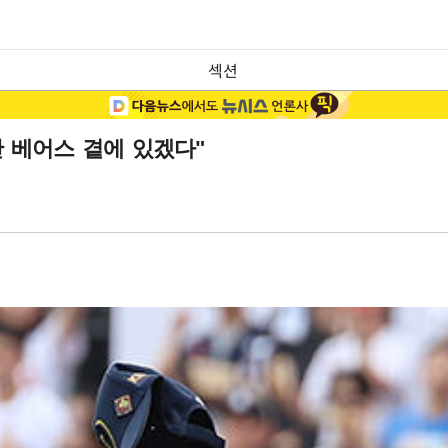
섹션
산 베어스 곁에 있겠다"