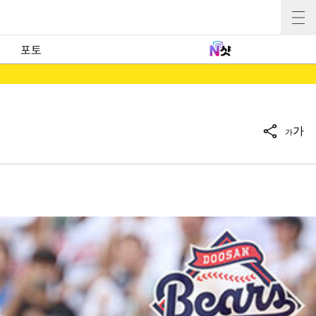
포토
가
가