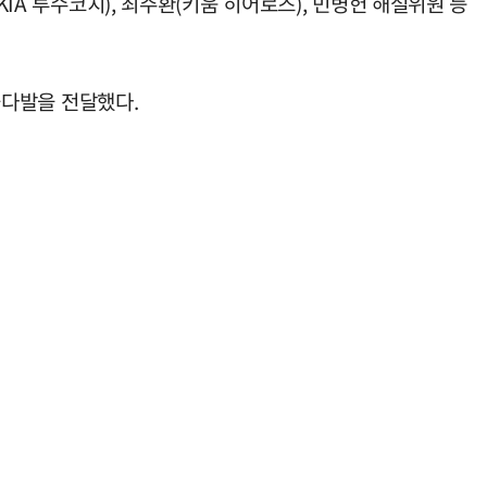
IA 투수코치), 최주환(키움 히어로즈), 민병헌 해설위원 등
꽃다발을 전달했다.