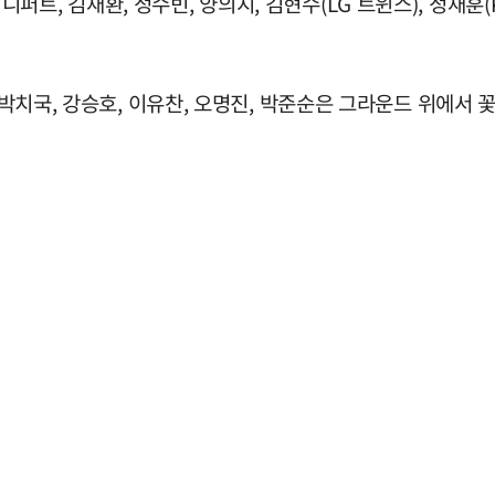
트, 김재환, 정수빈, 양의지, 김현수(LG 트윈스), 정재훈(K
, 박치국, 강승호, 이유찬, 오명진, 박준순은 그라운드 위에서 