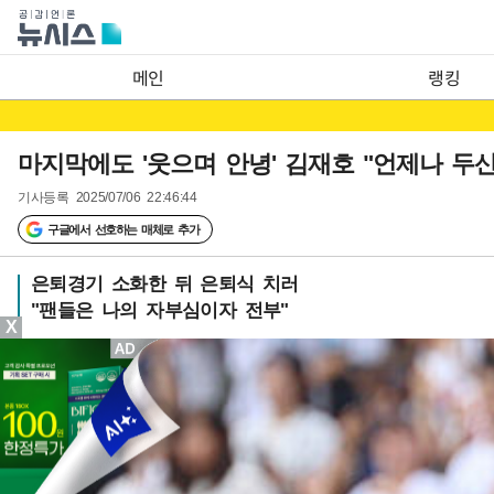
메인
랭킹
마지막에도 '웃으며 안녕' 김재호 "언제나 두
기사등록
2025/07/06 22:46:44
구글에서 선호하는 매체로 추가
은퇴경기 소화한 뒤 은퇴식 치러
"팬들은 나의 자부심이자 전부"
X