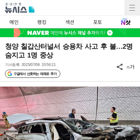
메인
랭킹
섹션
포토
청양 칠갑산터널서 승용차 사고 후 불…2명
숨지고 1명 중상
기사등록
2025/07/06 20:56:21
가
가
구글에서 선호하는 매체로 추가