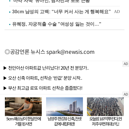
'마약 자숙' 유아인, 남사친과 뽀뽀 근황
유혜정, 자궁적출 수술 "여성성 잃는 것이…"
◎공감언론 뉴시스
spark@newsis.com