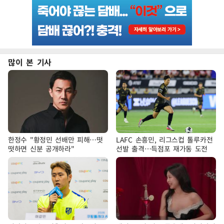
많이 본 기사
한정수 "황정민 선배만 피해…떳
LAFC 손흥민, 리그스컵 톨루카전
떳하면 신분 공개하라"
선발 출격…득점포 재가동 도전