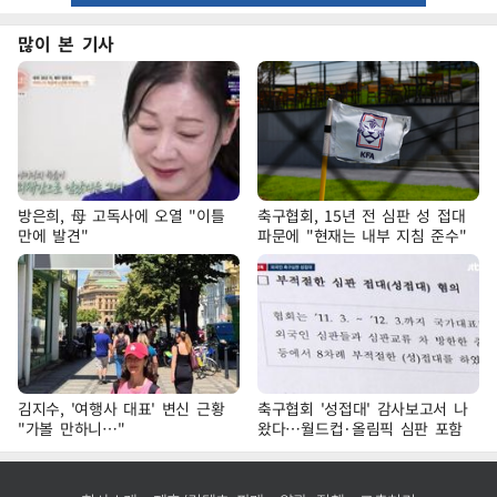
많이 본 기사
방은희, 母 고독사에 오열 "이틀
축구협회, 15년 전 심판 성 접대
만에 발견"
파문에 "현재는 내부 지침 준수"
김지수, '여행사 대표' 변신 근황
축구협회 '성접대' 감사보고서 나
"가볼 만하니…"
왔다…월드컵·올림픽 심판 포함