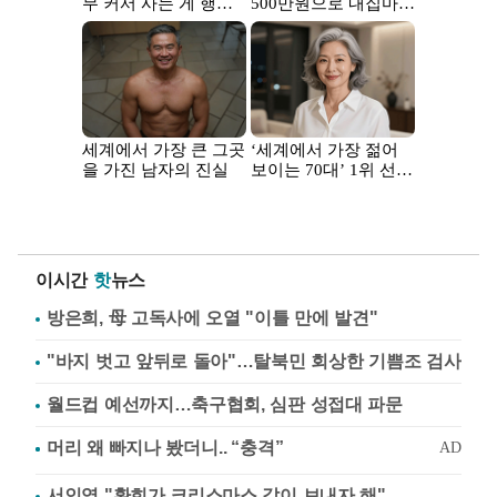
이시간
핫
뉴스
방은희, 母 고독사에 오열 "이틀 만에 발견"
"바지 벗고 앞뒤로 돌아"…탈북민 회상한 기쁨조 검사
월드컵 예선까지…축구협회, 심판 성접대 파문
서인영 "환희가 크리스마스 같이 보내자 해"