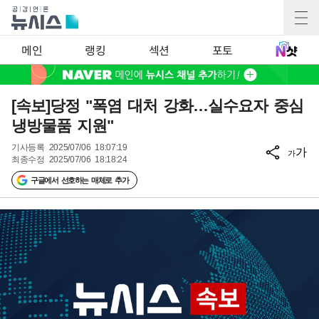
메인
랭킹
섹션
포토
[속보]당정 "폭염 대처 강화…실수요자 중심
냉방물품 지원"
기사등록
2025/07/06 18:07:19
가
가
최종수정
2025/07/06 18:18:24
구글에서 선호하는 매체로 추가