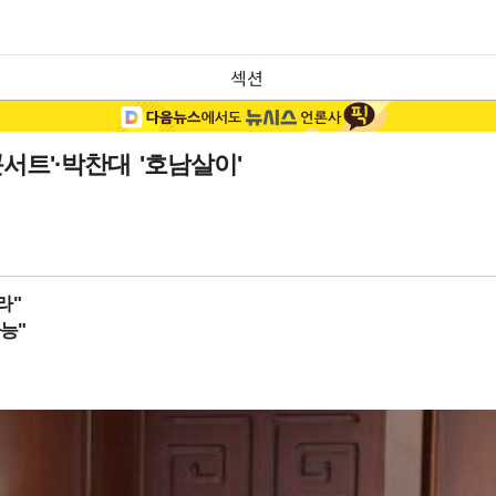
섹션
트'·박찬대 '호남살이'
라"
능"