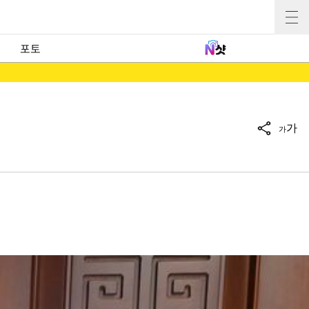
포토
가
가