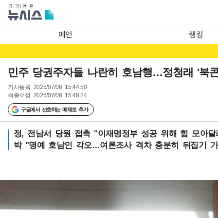
메인
랭킹
민주 당권주자들 나란히 호남행…정청래 '북콘서
기사등록
2025/07/06 15:44:50
최종수정
2025/07/06 15:48:24
구글에서 선호하는 매체로 추가
정, 전남서 당원 접촉 "이재명정부 성공 위해 힘 모아달
박 "명예 호남인 각오…여론조사 격차 충분히 뒤집기 가