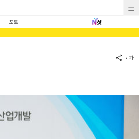
포토
가
가