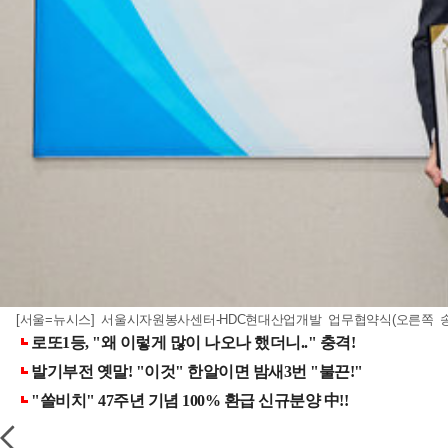
[서울=뉴시스] 서울시자원봉사센터-HDC현대산업개발 업무협약식(오른쪽 송창훈 