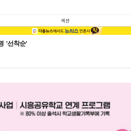
섹션
 '선착순'