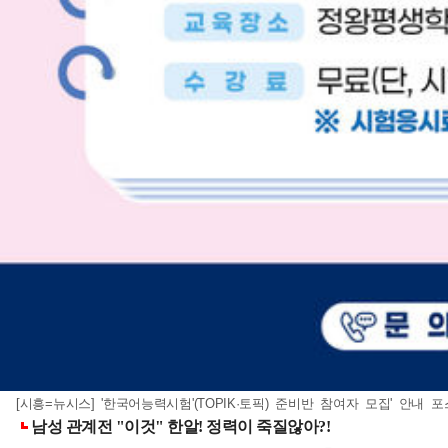
[시흥=뉴시스] '한국어능력시험'(TOPIK·토픽) 준비반 참여자 모집' 안내 포스터