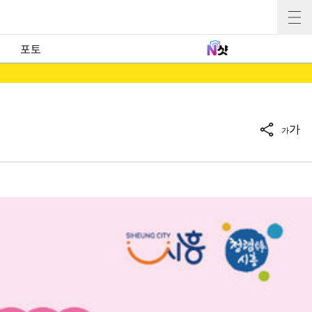
포토
가
가