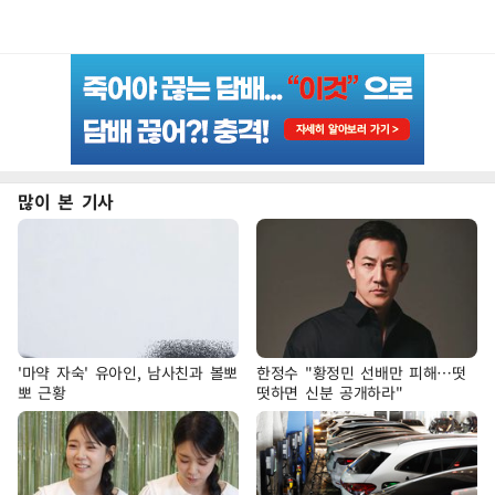
많이 본 기사
'마약 자숙' 유아인, 남사친과 볼뽀
한정수 "황정민 선배만 피해…떳
뽀 근황
떳하면 신분 공개하라"