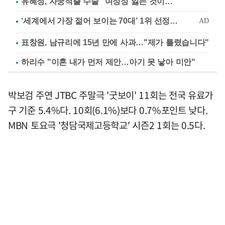
유혜정, 자궁적출 수술 "여성성 잃는 것이…"
표창원, 남규리에 15년 만에 사과…"제가 틀렸습니다"
하리수 "이혼 내가 먼저 제안…아기 못 낳아 미안"
박보검 주연 JTBC 주말극 '굿보이' 11회는 전국 유료가
구 기준 5.4%다. 10회(6.1%)보다 0.7%포인트 낮다.
MBN 토요극 '청담국제고등학교' 시즌2 1회는 0.5다.