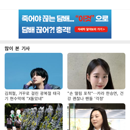
많이 본 기사
김희철, 거꾸로 걸린 광복절 태극
"손 떨림 포착"…카라 한승연, 건
기 현수막에 "X돌았네"
강 괜찮나 팬들 '걱정'