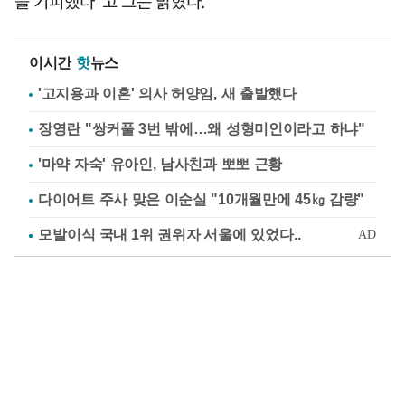
를 기피했다"고 그는 밝혔다.
이시간
핫
뉴스
'고지용과 이혼' 의사 허양임, 새 출발했다
장영란 "쌍커풀 3번 밖에…왜 성형미인이라고 하냐"
'마약 자숙' 유아인, 남사친과 뽀뽀 근황
다이어트 주사 맞은 이순실 "10개월만에 45㎏ 감량"