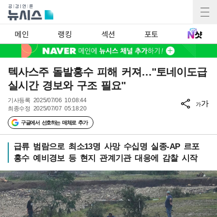
메인
랭킹
섹션
포토
텍사스주 돌발홍수 피해 커져…"토네이도급
실시간 경보와 구조 필요"
기사등록
2025/07/06 10:08:44
가
가
최종수정
2025/07/07 05:18:20
구글에서 선호하는 매체로 추가
급류 범람으로 최소13명 사망 수십명 실종-AP 르포
홍수 예비경보 등 현지 관계기관 대응에 감찰 시작