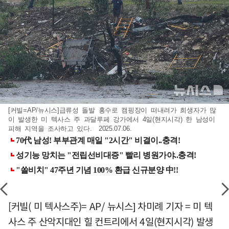
[커빌=AP/뉴시스]급류성 돌발 홍수로 캠핑장이 떠내려가 희생자가 많
이 발생한 미 텍사스 주 과달루페 강가에서 4일(현지시각) 한 남성이
피해 지역을 조사하고 있다. 2025.07.06.
[커빌( 미 텍사스주)= AP/ 뉴시스] 차미례 기자 = 미 텍
사스 주 산악지대인 힐 컨트리에서 4일(현지시각) 발생