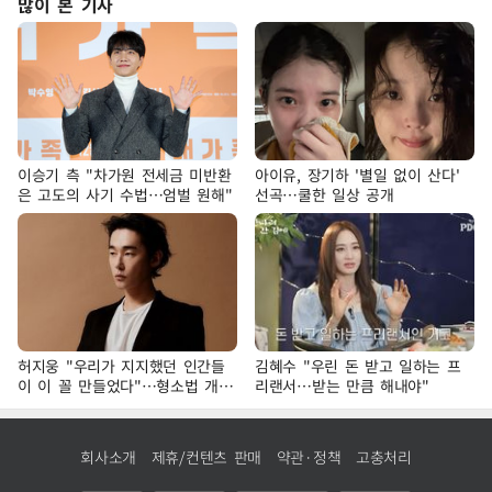
많이 본 기사
이승기 측 "차가원 전세금 미반환
아이유, 장기하 '별일 없이 산다'
은 고도의 사기 수법…엄벌 원해"
선곡…쿨한 일상 공개
허지웅 "우리가 지지했던 인간들
김혜수 "우린 돈 받고 일하는 프
이 이 꼴 만들었다"…형소법 개정
리랜서…받는 만큼 해내야"
에 격한 반응
회사소개
제휴/컨텐츠 판매
약관·정책
고충처리