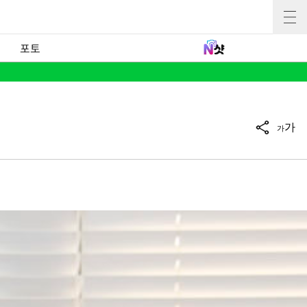
포토
가
가