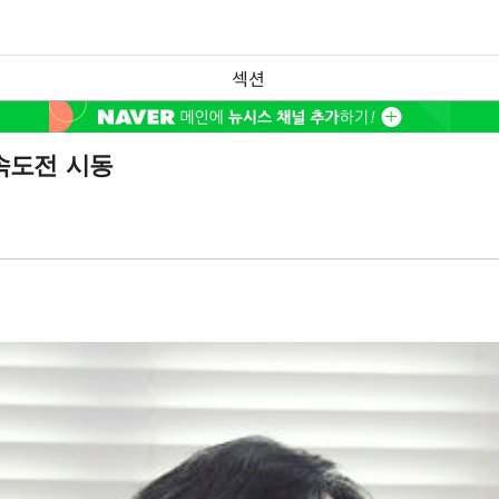
섹션
 속도전 시동