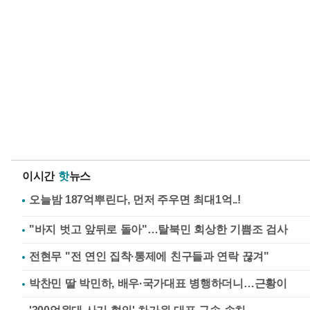
이시간
핫
뉴스
"바지 벗고 앞뒤로 돌아"…탈북민 회상한 기쁨조 검사
전현무 "전 연인 집착·통제에 친구들과 연락 끊겨"
박찬민 딸 박민하, 배우·국가대표 병행하더니…근황이