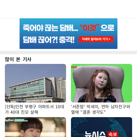
많이 본 기사
[단독]인천 부평구 아파트서 10대
'서준맘' 박세미, 연하 남자친구와
가 40대 친모 살해
열애 "결혼 생각도"