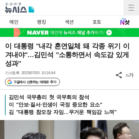
메인
랭킹
섹션
포토
이 대통령 "내각 혼연일체 돼 각종 위기 이
겨내야"…김민석 "소통하면서 속도감 있게
성과"
기사등록
2025/07/05 10:16:44
가
가
구글에서 선호하는 매체로 추가
김민석 국무총리 첫 국무회의 참석
이 "안보·질서·민생이 국정 중요한 요소"
김 "대통령 참모장 자임…무거운 책임감 느껴"