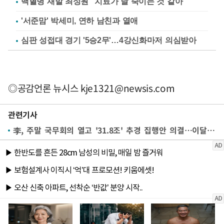
백혈병 재발 최성원 "치료가 날 죽이는 것 같아"
'서준맘' 박세미, 연하 남친과 열애
심판 성접대 경기 '5승2무'…4강신화마저 의심받아
◎공감언론 뉴시스
kje1321@newsis.com
관련기사
李, 주말 국무회의 열고 '31.8조' 추경 집행안 의결…이달 소비쿠폰 지급(종합)