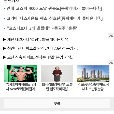
관련기사
연내 코스피 4000 도달 관측도[동학개미가 돌아온다②]
코리아 디스카운트 해소 신호탄[동학개미가 돌아온다①]
"코스피보다 3배 올랐네"…증권주 '훈풍'
댓글