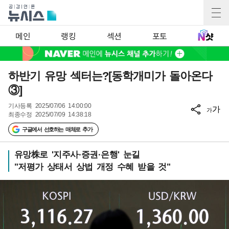
메인
랭킹
섹션
포토
하반기 유망 섹터는?[동학개미가 돌아온다
③]
기사등록
2025/07/06 14:00:00
가
가
최종수정
2025/07/09 14:38:18
구글에서 선호하는 매체로 추가
유망株로 '지주사·증권·은행' 눈길
"저평가 상태서 상법 개정 수혜 받을 것"