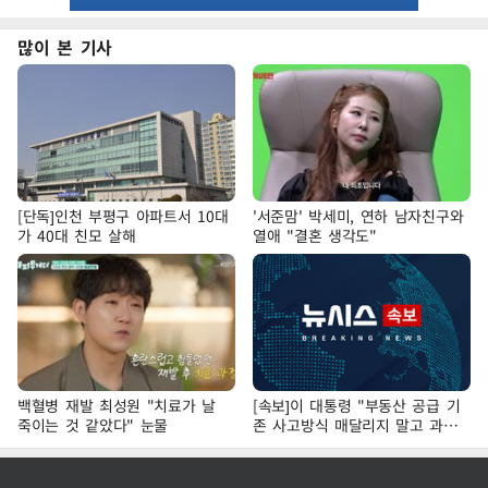
많이 본 기사
[단독]인천 부평구 아파트서 10대
'서준맘' 박세미, 연하 남자친구와
가 40대 친모 살해
열애 "결혼 생각도"
백혈병 재발 최성원 "치료가 날
[속보]이 대통령 "부동산 공급 기
죽이는 것 같았다" 눈물
존 사고방식 매달리지 말고 과감
히 실천"