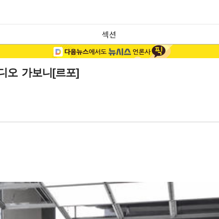
섹션
디오 가보니[르포]