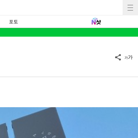
포토
가
가