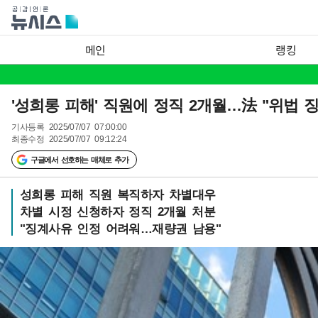
메인
랭킹
'성희롱 피해' 직원에 정직 2개월…法 "위법 징
기사등록
2025/07/07 07:00:00
최종수정
2025/07/07 09:12:24
구글에서 선호하는 매체로 추가
성희롱 피해 직원 복직하자 차별대우
차별 시정 신청하자 정직 2개월 처분
"징계사유 인정 어려워…재량권 남용"