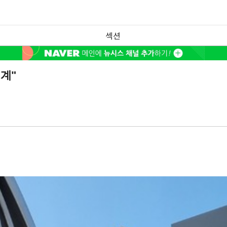
섹션
계"