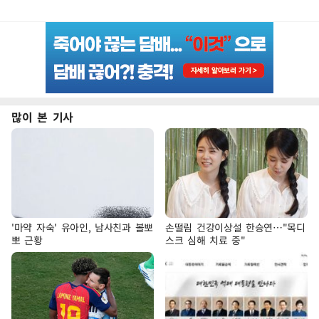
많이 본 기사
'마약 자숙' 유아인, 남사친과 볼뽀
손떨림 건강이상설 한승연…"목디
뽀 근황
스크 심해 치료 중"