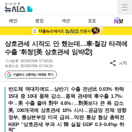
메인
랭킹
섹션
포토
상호관세 시작도 안 했는데…車·철강 타격에
수출 '휘청'[美 상호관세 임박②]
기사등록
2025/07/06 07:00:00
가
가
최종수정
2025/07/06 07:34:24
구글에서 선호하는 매체로 추가
반도체 역대치에도…상반기 수출 전년比 0.03% 하락
15대 중 10대 품목 감소…품목 관세에 車수출 1.7%↓
中→美 수출 줄며 對中 4.6%↓…對美보다 큰 폭 감소
美, 100개국에 상호관세 10% 시사…공급망 전체 영향
정부, 통상본부장 미국 급파…막판 통상 협상 총력전
KIEP "상호관세 부과 시 韓 실질 GDP 0.3~0.4%p 하
락"