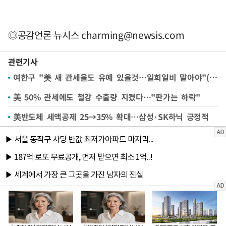
◎공감언론 뉴시스
charming@newsis.com
관련기사
여한구 "美 새 관세율도 유예 있을것…일희일비 말아야"(종합)
美 50% 관세에도 철강 수출량 지켰다…"판가는 하락"
美반도체 세액공제 25→35% 확대…삼성·SK하닉 긍정적