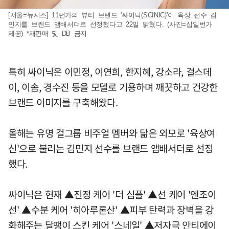
[서울=뉴시스] 11번가의 뷰티 브랜드 '싸이닉(SCINIC)'이 육상 선수 김
민지를 브랜드 앰배서더로 선정했다고 22일 밝혔다. (사진=십일번가
제공) *재판매 및 DB 금지
특히 싸이닉은 이민정, 이연희, 한지혜, 강소라, 걸스데
이, 이솜, 경수진 등을 모델로 기용하며 깨끗하고 건강한
브랜드 이미지를 구축해왔다.
올해는 유명 걸그룹 비주얼 멤버와 닮은 외모로 '육상여
신'으로 불리는 김민지 선수를 브랜드 앰배서더로 선정
했다.
싸이닉은 현재 ▲진정 케어 '더 심플' ▲선 케어 '엔조이
선' ▲수분 케어 '히아루론산' ▲피부 탄력과 장벽을 강
화해주는 달팽이 스킨 케어 '스네일' ▲저자극 안티에이