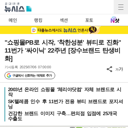
메인
랭킹
섹션
포토
"쇼핑몰PB로 시작, '착한성분' 뷰티로 진화"
11번가 '싸이닉' 22주년 [장수브랜드 탄생비
화]
기사등록
2025/07/06 07:00:00
가
가
구글에서 선호하는 매체로 추가
2003년 온라인 쇼핑몰 '체리야닷컴' 자체 브랜드로 시
작
SK텔레콤 인수 후 11번가 전용 뷰티 브랜드로 포지셔
닝
건강한 브랜드 이미지 구축…편의점 입점에 25개국
수출도