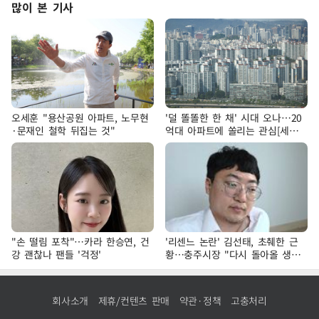
많이 본 기사
오세훈 "용산공원 아파트, 노무현
'덜 똘똘한 한 채' 시대 오나…20
·문재인 철학 뒤집는 것"
억대 아파트에 쏠리는 관심[세제
개편, 그 이후②]
"손 떨림 포착"…카라 한승연, 건
'리센느 논란' 김선태, 초췌한 근
강 괜찮나 팬들 '걱정'
황…충주시장 "다시 돌아올 생
각?"
회사소개
제휴/컨텐츠 판매
약관·정책
고충처리