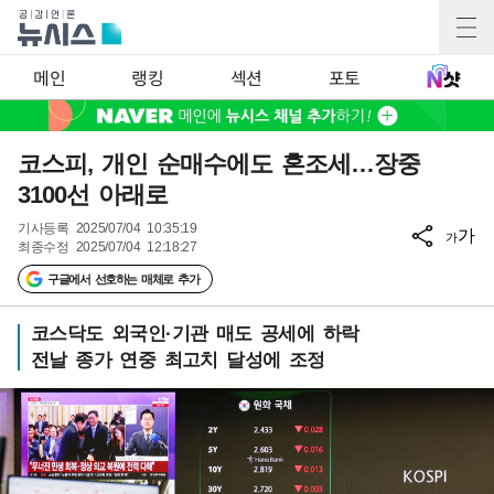
메인
랭킹
섹션
포토
코스피, 개인 순매수에도 혼조세…장중
3100선 아래로
기사등록
2025/07/04 10:35:19
가
가
최종수정
2025/07/04 12:18:27
구글에서 선호하는 매체로 추가
코스닥도 외국인·기관 매도 공세에 하락
전날 종가 연중 최고치 달성에 조정