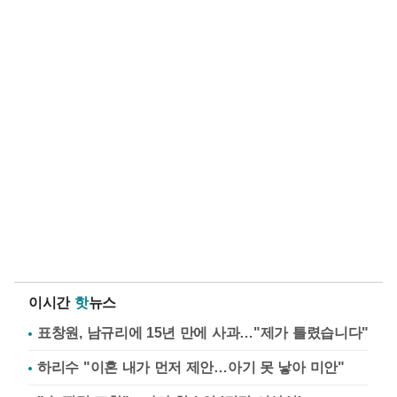
이시간
핫
뉴스
표창원, 남규리에 15년 만에 사과…"제가 틀렸습니다"
하리수 "이혼 내가 먼저 제안…아기 못 낳아 미안"