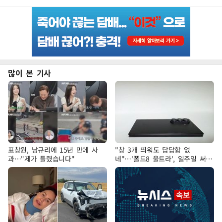
많이 본 기사
표창원, 남규리에 15년 만에 사
"창 3개 띄워도 답답함 없
과…"제가 틀렸습니다"
네"…'폴드8 울트라', 일주일 써보
니