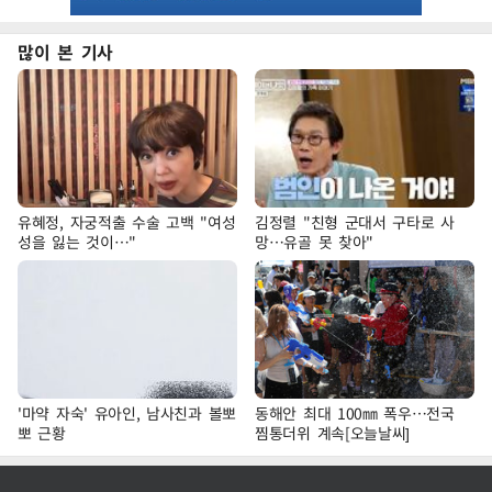
많이 본 기사
유혜정, 자궁적출 수술 고백 "여성
김정렬 "친형 군대서 구타로 사
성을 잃는 것이…"
망…유골 못 찾아"
'마약 자숙' 유아인, 남사친과 볼뽀
동해안 최대 100㎜ 폭우…전국
뽀 근황
찜통더위 계속[오늘날씨]