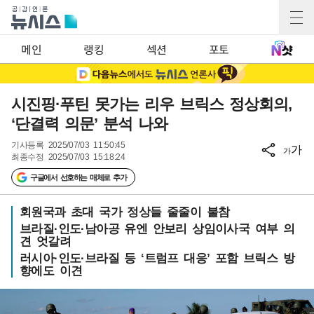
메인
랭킹
섹션
포토
시진핑·푸틴 못가는 리우 브릭스 정상회의,
‘단결력 의문’ 분석 나와
기사등록
2025/07/03 11:50:45
가
가
최종수정
2025/07/03 15:18:24
구글에서 선호하는 매체로 추가
회원국과 초대 국가 정상들 줄줄이 불참
브라질·인도·남아공 유엔 안보리 상임이사국 여부 의
견 엇갈려
러시아·인도·브라질 등 ‘트럼프 대응’ 포함 브릭스 방
향에도 이견