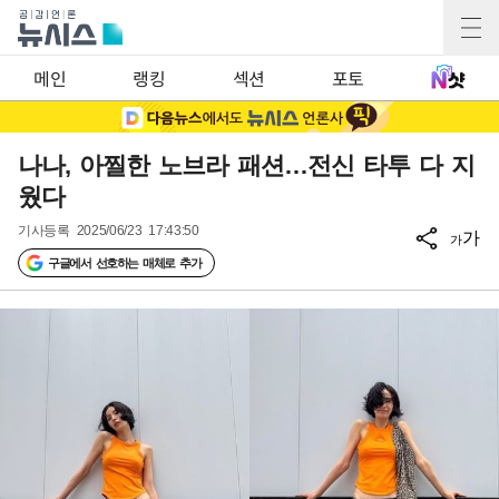
메인
랭킹
섹션
포토
나나, 아찔한 노브라 패션…전신 타투 다 지
웠다
기사등록
2025/06/23 17:43:50
가
가
구글에서 선호하는 매체로 추가