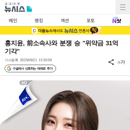
메인
랭킹
섹션
포토
홍지윤, 前소속사와 분쟁 승 "위약금 31억
기각"
기사등록
2025/06/21 15:30:09
가
가
구글에서 선호하는 매체로 추가