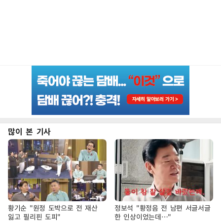
많이 본 기사
황기순 "원정 도박으로 전 재산
정보석 "황정음 전 남편 서글서글
잃고 필리핀 도피"
한 인상이었는데…"