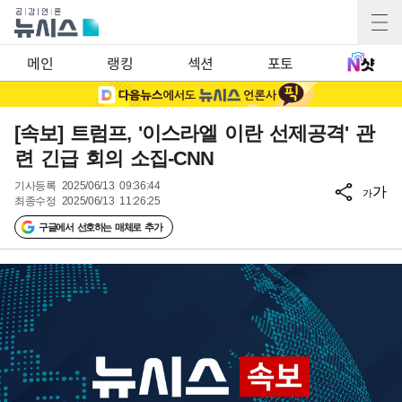
메인
랭킹
섹션
포토
[속보] 트럼프, '이스라엘 이란 선제공격' 관
련 긴급 회의 소집-CNN
기사등록
2025/06/13 09:36:44
가
가
최종수정
2025/06/13 11:26:25
구글에서 선호하는 매체로 추가