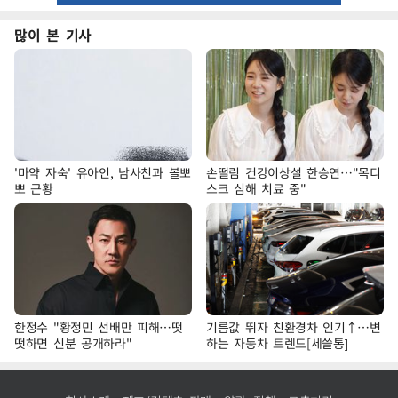
많이 본 기사
'마약 자숙' 유아인, 남사친과 볼뽀
손떨림 건강이상설 한승연…"목디
뽀 근황
스크 심해 치료 중"
한정수 "황정민 선배만 피해…떳
기름값 뛰자 친환경차 인기↑…변
떳하면 신분 공개하라"
하는 자동차 트렌드[세쓸통]