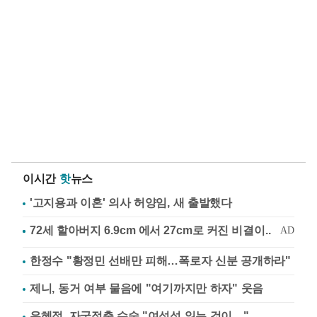
이시간
핫
뉴스
'고지용과 이혼' 의사 허양임, 새 출발했다
한정수 "황정민 선배만 피해…폭로자 신분 공개하라"
제니, 동거 여부 물음에 "여기까지만 하자" 웃음
유혜정, 자궁적출 수술 "여성성 잃는 것이…"