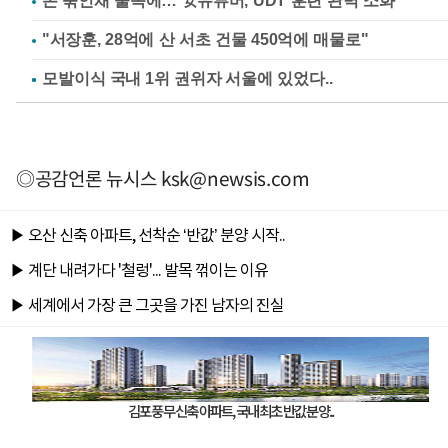
손 묶인채 물속에… 女유튜버, UDT 훈련 완벽 소화
"서장훈, 28억에 산 서초 건물 450억에 매물로"
◎공감언론 뉴시스
ksk@newsis.com