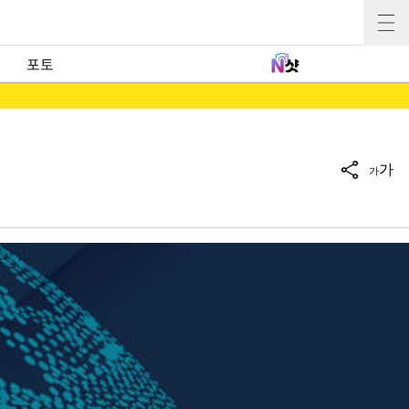
포토
가
가