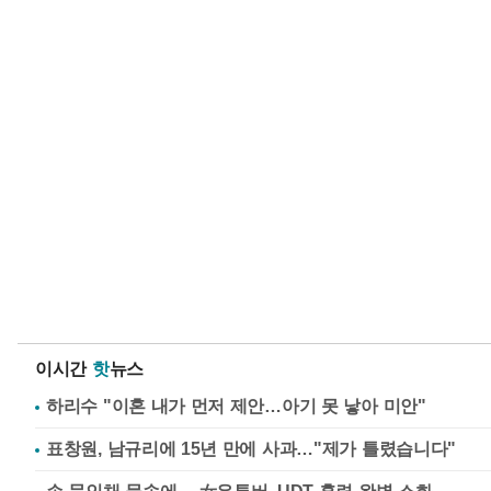
이시간
핫
뉴스
하리수 "이혼 내가 먼저 제안…아기 못 낳아 미안"
표창원, 남규리에 15년 만에 사과…"제가 틀렸습니다"