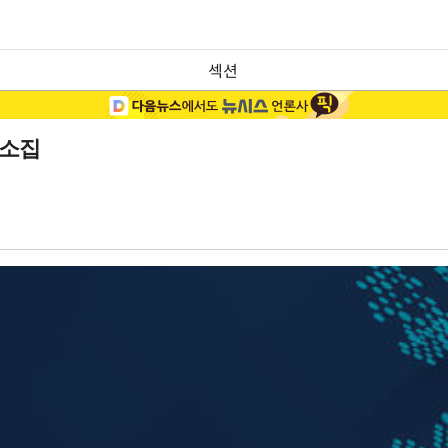
섹션
 소집