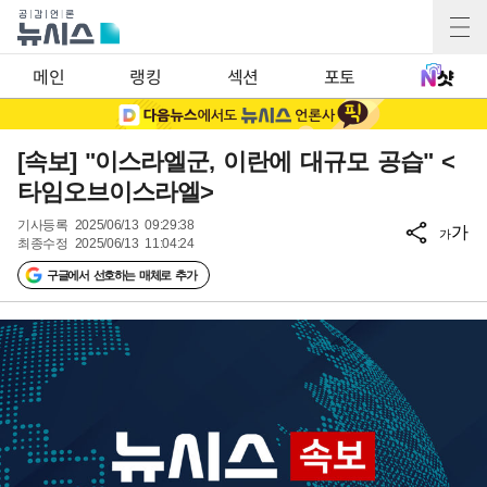
메인
랭킹
섹션
포토
[속보] "이스라엘군, 이란에 대규모 공습" <
타임오브이스라엘>
기사등록
2025/06/13 09:29:38
가
가
최종수정
2025/06/13 11:04:24
구글에서 선호하는 매체로 추가