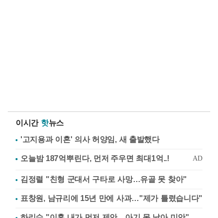
이시간
핫
뉴스
'고지용과 이혼' 의사 허양임, 새 출발했다
김정렬 "친형 군대서 구타로 사망…유골 못 찾아"
표창원, 남규리에 15년 만에 사과…"제가 틀렸습니다"
하리수 "이혼 내가 먼저 제안…아기 못 낳아 미안"