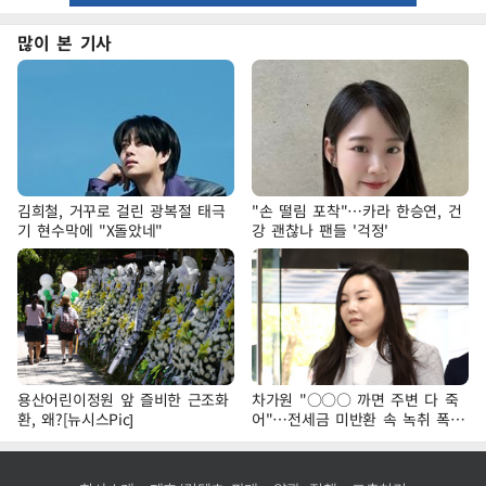
많이 본 기사
김희철, 거꾸로 걸린 광복절 태극
"손 떨림 포착"…카라 한승연, 건
기 현수막에 "X돌았네"
강 괜찮나 팬들 '걱정'
용산어린이정원 앞 즐비한 근조화
차가원 "○○○ 까면 주변 다 죽
환, 왜?[뉴시스Pic]
어"…전세금 미반환 속 녹취 폭로
파장