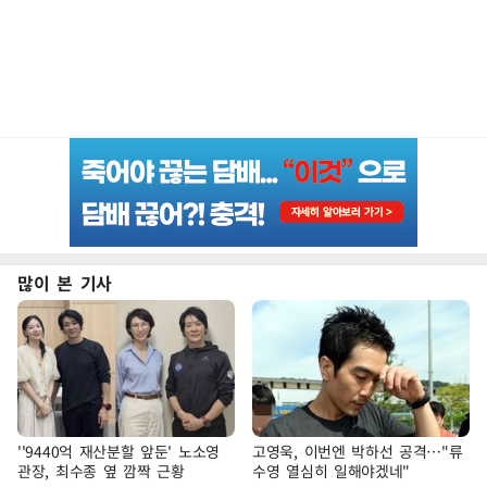
많이 본 기사
''9440억 재산분할 앞둔' 노소영
고영욱, 이번엔 박하선 공격…"류
관장, 최수종 옆 깜짝 근황
수영 열심히 일해야겠네"