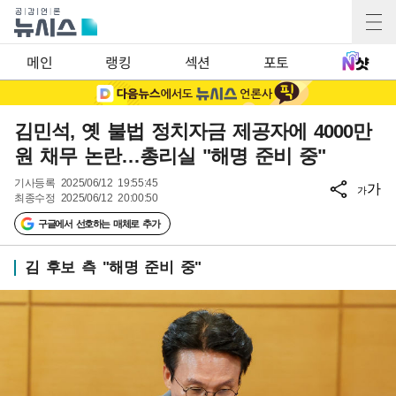
메인
랭킹
섹션
포토
김민석, 옛 불법 정치자금 제공자에 4000만
원 채무 논란…총리실 "해명 준비 중"
기사등록
2025/06/12 19:55:45
가
가
최종수정
2025/06/12 20:00:50
구글에서 선호하는 매체로 추가
김 후보 측 "해명 준비 중"