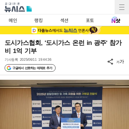
메인
랭킹
섹션
포토
도시가스협회, '도시가스 온런 in 광주' 참가
비 1억 기부
기사등록
2025/06/11 19:44:36
가
가
구글에서 선호하는 매체로 추가