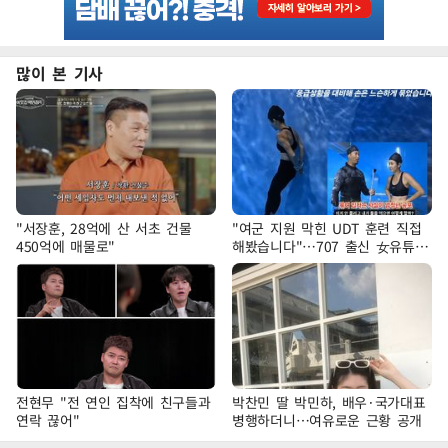
많이 본 기사
"서장훈, 28억에 산 서초 건물
"여군 지원 막힌 UDT 훈련 직접
450억에 매물로"
해봤습니다"…707 출신 女유튜버
'완벽 소화'
전현무 "전 연인 집착에 친구들과
박찬민 딸 박민하, 배우·국가대표
연락 끊어"
병행하더니…여유로운 근황 공개