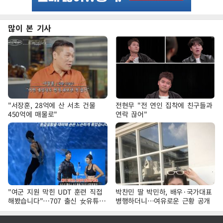
많이 본 기사
"서장훈, 28억에 산 서초 건물
전현무 "전 연인 집착에 친구들과
450억에 매물로"
연락 끊어"
"여군 지원 막힌 UDT 훈련 직접
박찬민 딸 박민하, 배우·국가대표
해봤습니다"…707 출신 女유튜버
병행하더니…여유로운 근황 공개
'완벽 소화'