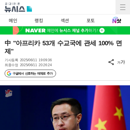
메인
랭킹
섹션
포토
中 "아프리카 53개 수교국에 관세 100% 면
제"
기사등록
2025/06/11 19:09:36
가
가
최종수정
2025/06/11 20:26:24
구글에서 선호하는 매체로 추가