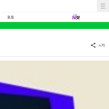
포토
가
가