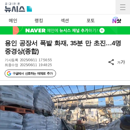
메인
랭킹
섹션
포토
용인 공장서 폭발 화재, 35분 만 초진…4명
중경상(종합)
기사등록
2025/06/11 17:56:55
가
가
최종수정
2025/06/11 19:48:25
구글에서 선호하는 매체로 추가