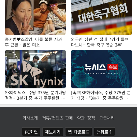
홍서범♥조갑경, 아들 불륜 사과
외국인 심판 성 접대 7경기 들여
후 근황…밝은 미소
다보니…한국 축구 '5승 2무'
SK하이닉스, 주당 375원 분기배당
[속보]SK하이닉스, 주당 375원 분
결정…3분기 중 추가 주주환원 발
기 배당…"3분기 중 주주환원 방
표
안 확정"
회사소개
제휴/컨텐츠 판매
약관·정책
고충처리
PC화면
제보하기
앱 다운로드
맨위로↑