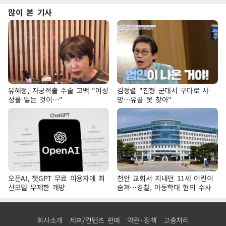
많이 본 기사
유혜정, 자궁적출 수술 고백 "여성
김정렬 "친형 군대서 구타로 사
성을 잃는 것이…"
망…유골 못 찾아"
오픈AI, 챗GPT 무료 이용자에 최
천안 교회서 지내던 11세 어린이
신모델 무제한 개방
숨져…경찰, 아동학대 혐의 수사
회사소개
제휴/컨텐츠 판매
약관·정책
고충처리