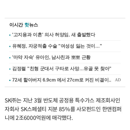
이시간
핫
뉴스
'고지용과 이혼' 의사 허양임, 새 출발했다
유혜정, 자궁적출 수술 "여성성 잃는 것이…"
'마약 자숙' 유아인, 남사친과 뽀뽀 근황
김정렬 "친형 군대서 구타로 사망…유골 못 찾아"
SK㈜는 지난 3월 반도체 공정용 특수가스 제조회사인
자회사 SK스페셜티 지분 85%를 사모펀드인 한앤컴퍼
니에 2조6000억원에 매각했다.