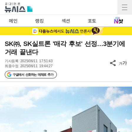
메인
랭킹
섹션
포토
SK㈜, SK실트론 '매각 후보' 선정…3분기에
거래 끝낸다
기사등록
2025/06/11 17:51:43
가
가
최종수정
2025/06/11 19:44:27
구글에서 선호하는 매체로 추가