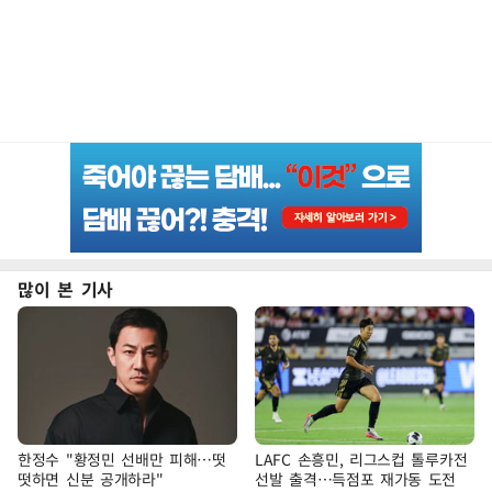
많이 본 기사
한정수 "황정민 선배만 피해…떳
LAFC 손흥민, 리그스컵 톨루카전
떳하면 신분 공개하라"
선발 출격…득점포 재가동 도전