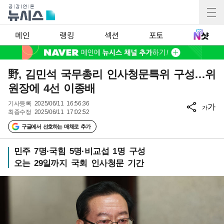
메인
랭킹
섹션
포토
野, 김민석 국무총리 인사청문특위 구성…위
원장에 4선 이종배
기사등록
2025/06/11 16:56:36
가
가
최종수정
2025/06/11 17:02:52
구글에서 선호하는 매체로 추가
민주 7명·국힘 5명·비교섭 1명 구성
오는 29일까지 국회 인사청문 기간