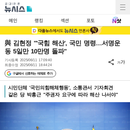
메인
랭킹
섹션
포토
與 김현정 "'국힘 해산', 국민 명령…서명운
동 5일만 10만명 돌파"
기사등록
2025/06/11 17:09:40
가
가
최종수정
2025/06/11 18:44:24
구글에서 선호하는 매체로 추가
시민단체 '국민의힘해체행동', 소통관서 기자회견
같은 당 박홍근 "주권자 요구에 따라 해산 나서야"