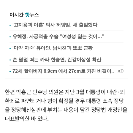
이시간
핫
뉴스
'고지용과 이혼' 의사 허양임, 새 출발했다
유혜정, 자궁적출 수술 "여성성 잃는 것이…"
'마약 자숙' 유아인, 남사친과 뽀뽀 근황
손 덜덜 떠는 카라 한승연, 건강이상설 확산
한편 박홍근 민주당 의원은 지난 3월 대통령이 내란·외
환죄로 파면되거나 형이 확정될 경우 대통령 소속 정당
을 정당해산심판에 부치는 내용이 담긴 정당법 개정안을
대표발의한 바 있다.