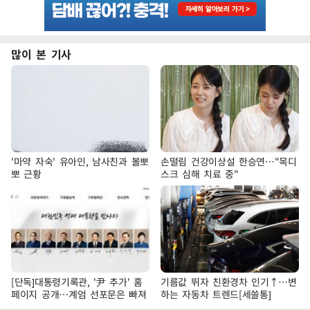
많이 본 기사
'마약 자숙' 유아인, 남사친과 볼뽀
손떨림 건강이상설 한승연…"목디
뽀 근황
스크 심해 치료 중"
[단독]대통령기록관, '尹 추가' 홈
기름값 뛰자 친환경차 인기↑…변
페이지 공개…계엄 선포문은 빠져
하는 자동차 트렌드[세쓸통]