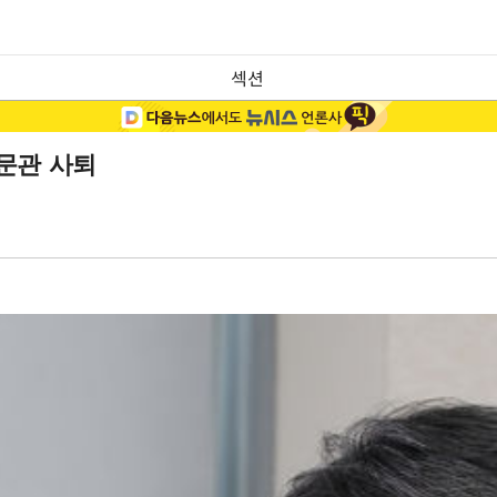
섹션
문관 사퇴