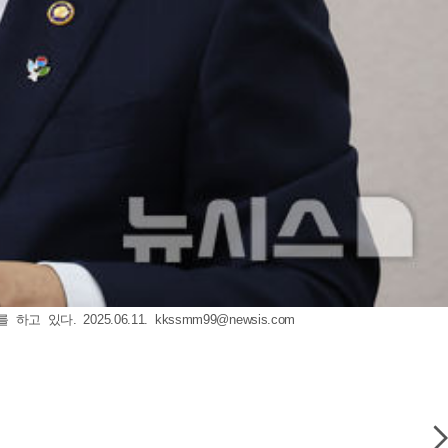
 있다. 2025.06.11.
kkssmm99@newsis.com