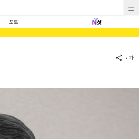
포토
가
가