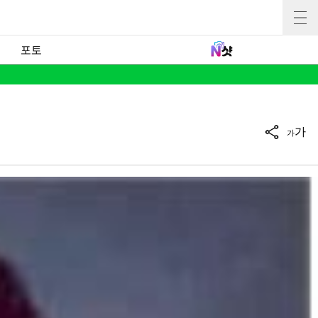
포토
가
가