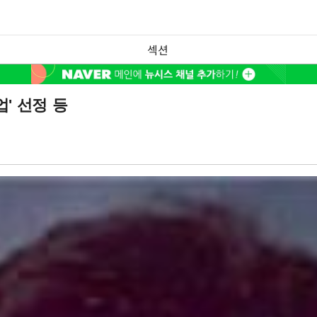
섹션
' 선정 등