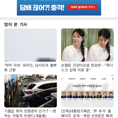
많이 본 기사
'마약 자숙' 유아인, 남사친과 볼뽀
손떨림 건강이상설 한승연…"목디
뽀 근황
스크 심해 치료 중"
기름값 뛰자 친환경차 인기↑…변
[단독]대통령기록관, '尹 추가' 홈
하는 자동차 트렌드[세쓸통]
페이지 공개…계엄 선포문은 빠져