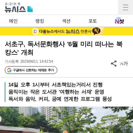
메인
랭킹
섹션
포토
서초구, 독서문화행사 '6월 미리 떠나는 북
캉스' 개최
기사등록
2025/06/11 14:42:54
가
가
구글에서 선호하는 매체로 추가
14일 오후 1시부터 서초책있는거리서 진행
움직이는 작은 도서관 '여행하는 서재' 운영
독서와 음악, 커피, 공예 연계한 프로그램 풍성