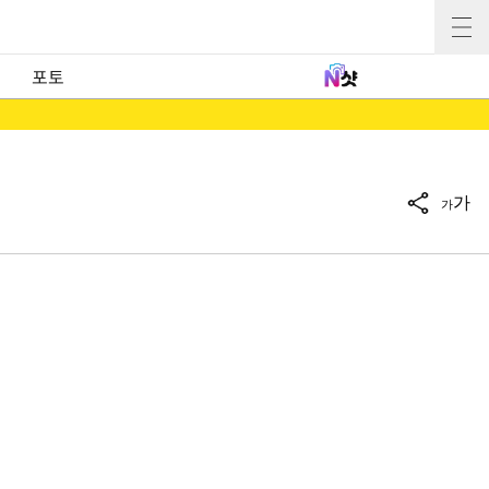
포토
가
가