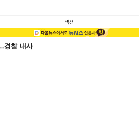
섹션
애…경찰 내사