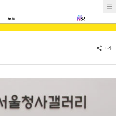
포토
가
가