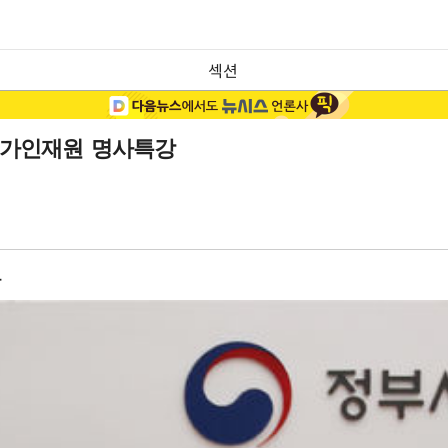
섹션
…국가인재원 명사특강
도