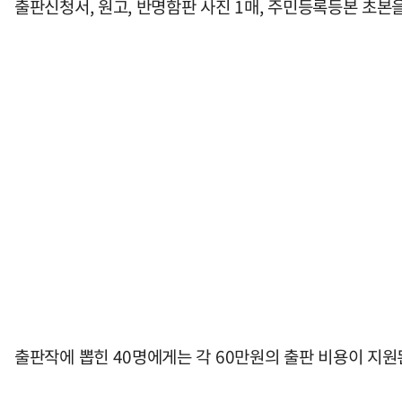
출판신청서, 원고, 반명함판 사진 1매, 주민등록등본 초본
출판작에 뽑힌 40명에게는 각 60만원의 출판 비용이 지원