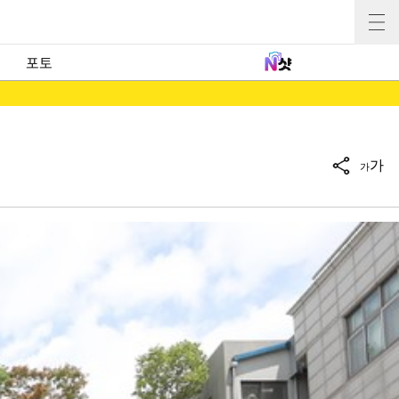
포토
가
가