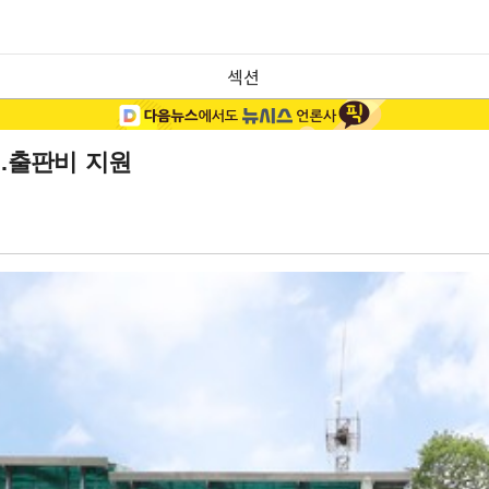
섹션
수…출판비 지원