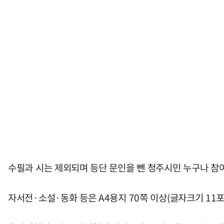
수필과 시는 제외되며 등단 문인을 뺀 청주시민 누구나 참
자서전·소설·동화 등은 A4용지 70쪽 이상(글자크기 11포