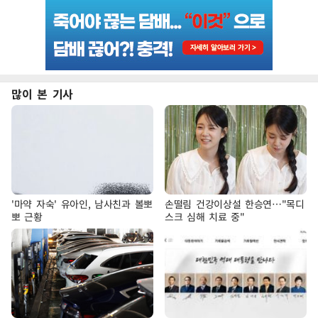
많이 본 기사
'마약 자숙' 유아인, 남사친과 볼뽀
손떨림 건강이상설 한승연…"목디
뽀 근황
스크 심해 치료 중"