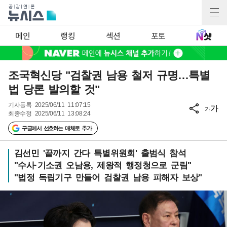
메인
랭킹
섹션
포토
조국혁신당 "검찰권 남용 철저 규명…특별
법 당론 발의할 것"
기사등록
2025/06/11 11:07:15
가
가
최종수정
2025/06/11 13:08:24
구글에서 선호하는 매체로 추가
김선민 '끝까지 간다 특별위원회' 출범식 참석
"수사·기소권 오남용, 제왕적 행정청으로 군림"
"법정 독립기구 만들어 검찰권 남용 피해자 보상"