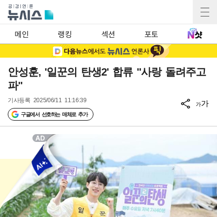
메인
랭킹
섹션
포토
안성훈, '일꾼의 탄생2' 합류 "사랑 돌려주고
파"
기사등록
2025/06/11 11:16:39
가
가
구글에서 선호하는 매체로 추가