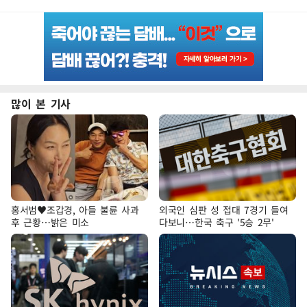
많이 본 기사
홍서범♥조갑경, 아들 불륜 사과
외국인 심판 성 접대 7경기 들여
후 근황…밝은 미소
다보니…한국 축구 '5승 2무'