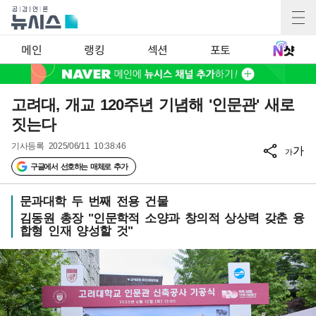
메인
랭킹
섹션
포토
고려대, 개교 120주년 기념해 '인문관' 새로
짓는다
기사등록
2025/06/11 10:38:46
가
가
구글에서 선호하는 매체로 추가
문과대학 두 번째 전용 건물
김동원 총장 "인문학적 소양과 창의적 상상력 갖춘 융
합형 인재 양성할 것"