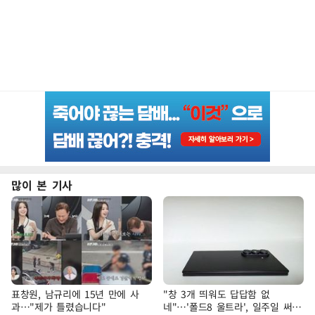
많이 본 기사
표창원, 남규리에 15년 만에 사
"창 3개 띄워도 답답함 없
과…"제가 틀렸습니다"
네"…'폴드8 울트라', 일주일 써보